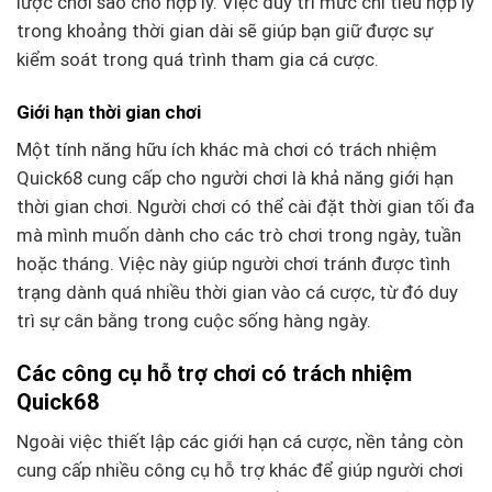
lược chơi sao cho hợp lý. Việc duy trì mức chi tiêu hợp lý
trong khoảng thời gian dài sẽ giúp bạn giữ được sự
kiểm soát trong quá trình tham gia cá cược.
Giới hạn thời gian chơi
Một tính năng hữu ích khác mà chơi có trách nhiệm
Quick68 cung cấp cho người chơi là khả năng giới hạn
thời gian chơi. Người chơi có thể cài đặt thời gian tối đa
mà mình muốn dành cho các trò chơi trong ngày, tuần
hoặc tháng. Việc này giúp người chơi tránh được tình
trạng dành quá nhiều thời gian vào cá cược, từ đó duy
trì sự cân bằng trong cuộc sống hàng ngày.
Các công cụ hỗ trợ chơi có trách nhiệm
Quick68
Ngoài việc thiết lập các giới hạn cá cược, nền tảng còn
cung cấp nhiều công cụ hỗ trợ khác để giúp người chơi