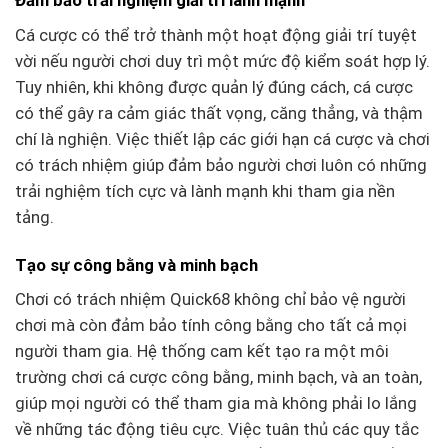
Đảm bảo trải nghiệm giải trí lành mạnh
Cá cược có thể trở thành một hoạt động giải trí tuyệt
vời nếu người chơi duy trì một mức độ kiểm soát hợp lý.
Tuy nhiên, khi không được quản lý đúng cách, cá cược
có thể gây ra cảm giác thất vọng, căng thẳng, và thậm
chí là nghiện. Việc thiết lập các giới hạn cá cược và chơi
có trách nhiệm giúp đảm bảo người chơi luôn có những
trải nghiệm tích cực và lành mạnh khi tham gia nền
tảng.
Tạo sự công bằng và minh bạch
Chơi có trách nhiệm Quick68 không chỉ bảo vệ người
chơi mà còn đảm bảo tính công bằng cho tất cả mọi
người tham gia. Hệ thống cam kết tạo ra một môi
trường chơi cá cược công bằng, minh bạch, và an toàn,
giúp mọi người có thể tham gia mà không phải lo lắng
về những tác động tiêu cực. Việc tuân thủ các quy tắc