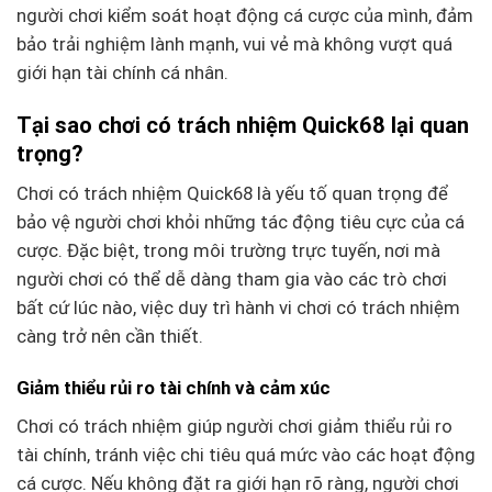
người chơi kiểm soát hoạt động cá cược của mình, đảm
bảo trải nghiệm lành mạnh, vui vẻ mà không vượt quá
giới hạn tài chính cá nhân.
Tại sao chơi có trách nhiệm Quick68 lại quan
trọng?
Chơi có trách nhiệm Quick68 là yếu tố quan trọng để
bảo vệ người chơi khỏi những tác động tiêu cực của cá
cược. Đặc biệt, trong môi trường trực tuyến, nơi mà
người chơi có thể dễ dàng tham gia vào các trò chơi
bất cứ lúc nào, việc duy trì hành vi chơi có trách nhiệm
càng trở nên cần thiết.
Giảm thiểu rủi ro tài chính và cảm xúc
Chơi có trách nhiệm giúp người chơi giảm thiểu rủi ro
tài chính, tránh việc chi tiêu quá mức vào các hoạt động
cá cược. Nếu không đặt ra giới hạn rõ ràng, người chơi