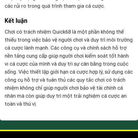
các rủi ro trong quá trình tham gia cá cược.
Kết luận
Chơi có trách nhiệm Quick68 là một phần không thể
thiếu trong việc bảo vệ người chơi và duy trì môi trường
cá cược lành mạnh. Các công cụ và chính sách hỗ trợ
nền tảng cung cấp giúp người chơi kiểm soát tốt hành
vi cá cược của mình và duy trì sự cân bằng trong cuộc
sống. Việc thiết lập giới hạn cá cược hợp lý, sử dụng các
công cụ hỗ trợ và tuân thủ các quy tắc chơi có trách
nhiệm không chỉ giúp người chơi bảo vệ tài chính cá
nhân mà còn giúp duy trì một trải nghiệm cá cược an
toàn và thú vị.