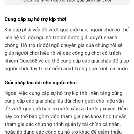
Cung cấp sự hỗ trợ kịp thời
Khi gặp phải vấn đề vượt quá giới hạn, người chơi có thể
liên hệ với đội ngũ hỗ trợ để được giải quyết nhanh
chóng. Hỗ trợ từ đội ngũ chuyên gia của chúng tôi sẽ
giúp người chơi hiểu rõ về các công cụ chơi có trách
nhiệm Quick68 và có thể cung cấp các giải pháp để giúp
người chơi duy trì sự kiểm soát trong quá trình cá cược.
Giải pháp lâu dài cho người chơi
Ngoài việc cung cấp sự hỗ trợ kịp thời, nền tảng cũng
cung cấp các giải pháp lâu dài cho người chơi nếu vấn
đề vượt quá giới hạn cá cược xảy ra thường xuyên. Điều
này có thể bao gồm việc tham gia các khóa học tư vấn,
tham gia các chương trình quản lý tài chính cá nhân,
hoặc áp dụng các công cụ hỗ trợ khác để giảm thiểu