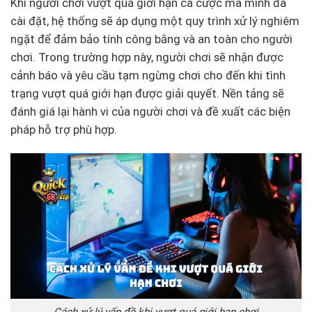
Khi người chơi vượt quá giới hạn cá cược mà mình đã
cài đặt, hệ thống sẽ áp dụng một quy trình xử lý nghiêm
ngặt để đảm bảo tính công bằng và an toàn cho người
chơi. Trong trường hợp này, người chơi sẽ nhận được
cảnh báo và yêu cầu tạm ngừng chơi cho đến khi tình
trạng vượt quá giới hạn được giải quyết. Nền tảng sẽ
đánh giá lại hành vi của người chơi và đề xuất các biện
pháp hỗ trợ phù hợp.
Cách xử lý vấn đề khi vượt quá giới hạn chơi