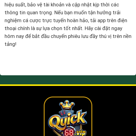
hiệu suất, bảo vệ tài khoản và cập nhật kịp thời các
thông tin quan trọng. Nếu bạn muốn tận hưởng trải
nghiệm cá cược trực tuyến hoàn hảo, tải app trên điện
thoại chính là sự lựa chọn tốt nhất. Hãy cài đặt ngay
hôm nay để bắt đầu chuyến phiêu lưu đầy thú vị trên nền
tảng!