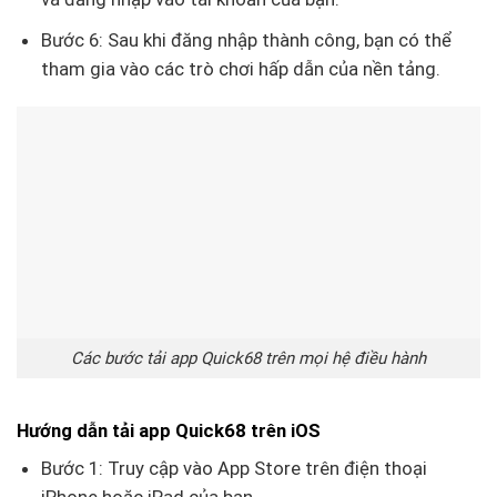
Bước 6: Sau khi đăng nhập thành công, bạn có thể
tham gia vào các trò chơi hấp dẫn của nền tảng.
Các bước tải app Quick68 trên mọi hệ điều hành
Hướng dẫn tải app Quick68 trên iOS
Bước 1: Truy cập vào App Store trên điện thoại