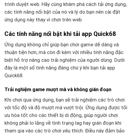
trình duyệt web. Hãy cùng khám phá cách tải ứng dụng,
các tính năng nổi bật của nó và lý do bạn nên cài đặt
ứng dụng này thay vì chơi trên web.
Các tính năng nổi bật khi tải app Quick68
Ứng dụng không chỉ giúp bạn chơi game dễ dàng và
thuận tiện hơn, mà còn đi kèm với nhiều tính năng đặc
biệt hỗ trợ nâng cao trải nghiệm của người dùng. Dưới
đây là một số tính năng đáng chú ý khi bạn tải app
Quick68.
Trải nghiệm game mượt mà và không gián đoạn
Khi chơi qua ứng dụng, bạn sẽ trải nghiệm các trò chơi
với tốc độ và độ mượt mà vượt trội. Ứng dụng được tối
ưu hóa tốt cho các thiết bị di động, giúp người chơi
không phải lo lắng về tình trạng lag hay gián đoạn khi
tham gia vào các trò chơi yêu thích. Điều này đảm bảo