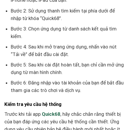
iPhone hoặc iPad của bạn.
Bước 2: Sử dụng thanh tìm kiếm tại phía dưới để
nhập từ khóa “Quick68”.
Bước 3: Chọn ứng dụng từ danh sách kết quả tìm
kiếm.
Bước 4: Sau khi mở trang ứng dụng, nhấn vào nút
“Tải về” để bắt đầu cài đặt.
Bước 5: Sau khi cài đặt hoàn tất, bạn chỉ cần mở ứng
dụng từ màn hình chính.
Bước 6: Đăng nhập vào tài khoản của bạn để bắt đầu
tham gia các trò chơi và dịch vụ.
Kiểm tra yêu cầu hệ thống
Trước khi tải app
Quick68
, hãy chắc chắn rằng thiết bị
của bạn đáp ứng các yêu cầu hệ thống cần thiết. Ứng
dụng yêu cầu phiên bản hệ điều hành mới nhất hoặc ít