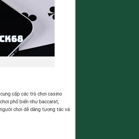
cung cấp các trò chơi casino
 chơi phổ biến như baccarat,
p người chơi dễ dàng tương tác và