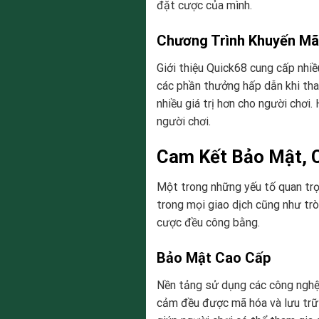
đặt cược của mình.
Chương Trình Khuyến Mã
Giới thiệu Quick68 cung cấp nhiề
các phần thưởng hấp dẫn khi tha
nhiều giá trị hơn cho người chơi
người chơi.
Cam Kết Bảo Mật, 
Một trong những yếu tố quan trọ
trong mọi giao dịch cũng như tr
cược đều công bằng.
Bảo Mật Cao Cấp
Nền tảng sử dụng các công nghệ m
cảm đều được mã hóa và lưu trữ t