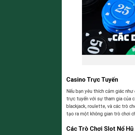
Casino Trực Tuyến
Nếu bạn yêu thích cảm giác như 
trực tuyến với sự tham gia của c
blackjack, roulette, và các trò c
tạo ra một không gian trò chơi c
Các Trò Chơi Slot Nổ Hũ