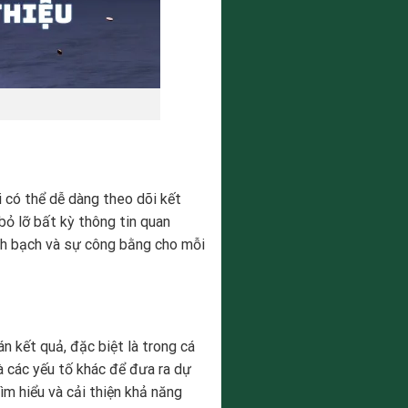
i có thể dễ dàng theo dõi kết
bỏ lỡ bất kỳ thông tin quan
inh bạch và sự công bằng cho mỗi
n kết quả, đặc biệt là trong cá
à các yếu tố khác để đưa ra dự
ìm hiểu và cải thiện khả năng