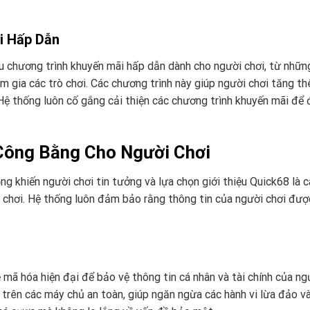
i Hấp Dẫn
u chương trình khuyến mãi hấp dẫn dành cho người chơi, từ những
m gia các trò chơi. Các chương trình này giúp người chơi tăng t
. Hệ thống luôn cố gắng cải thiện các chương trình khuyến mãi để
Công Bằng Cho Người Chơi
ng khiến người chơi tin tưởng và lựa chọn giới thiệu Quick68 là
ò chơi. Hệ thống luôn đảm bảo rằng thông tin của người chơi đượ
ã hóa hiện đại để bảo vệ thông tin cá nhân và tài chính của ngư
rên các máy chủ an toàn, giúp ngăn ngừa các hành vi lừa đảo và 