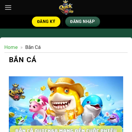
Bỏ
qua
nội
ĐĂNG KÝ
ĐĂNG NHẬP
dung
Home
»
Bắn Cá
BẮN CÁ