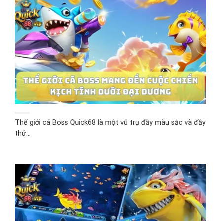
Thế giới cá Boss Quick68 là một vũ trụ đầy màu sắc và đầy
thử...