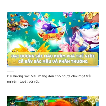
Đại Dương Sắc Màu mang đến cho người chơi một trải
nghiệm tuyệt vời với...