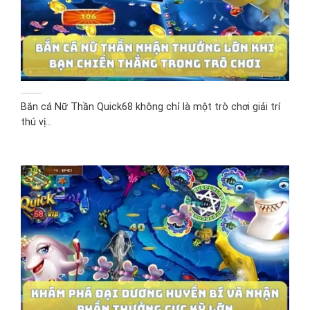
Bắn cá Nữ Thần Quick68 không chỉ là một trò chơi giải trí
thú vị...