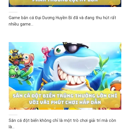
Game bắn cá Đại Dương Huyền Bí đã và đang thu hút rất
nhiều game...
Săn cá đột biến không chỉ là một trò chơi giải trí mà còn
là...