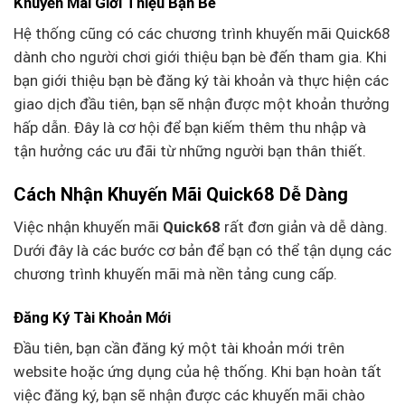
Khuyến Mãi Giới Thiệu Bạn Bè
Hệ thống cũng có các chương trình khuyến mãi Quick68
dành cho người chơi giới thiệu bạn bè đến tham gia. Khi
bạn giới thiệu bạn bè đăng ký tài khoản và thực hiện các
giao dịch đầu tiên, bạn sẽ nhận được một khoản thưởng
hấp dẫn. Đây là cơ hội để bạn kiếm thêm thu nhập và
tận hưởng các ưu đãi từ những người bạn thân thiết.
Cách Nhận Khuyến Mãi Quick68 Dễ Dàng
Việc nhận khuyến mãi
Quick68
rất đơn giản và dễ dàng.
Dưới đây là các bước cơ bản để bạn có thể tận dụng các
chương trình khuyến mãi mà nền tảng cung cấp.
Đăng Ký Tài Khoản Mới
Đầu tiên, bạn cần đăng ký một tài khoản mới trên
website hoặc ứng dụng của hệ thống. Khi bạn hoàn tất
việc đăng ký, bạn sẽ nhận được các khuyến mãi chào