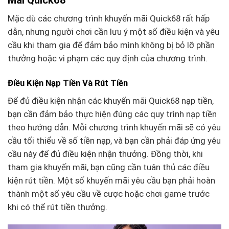
Mãi Quick68
Mặc dù các chương trình khuyến mãi Quick68 rất hấp
dẫn, nhưng người chơi cần lưu ý một số điều kiện và yêu
cầu khi tham gia để đảm bảo mình không bị bỏ lỡ phần
thưởng hoặc vi phạm các quy định của chương trình.
Điều Kiện Nạp Tiền Và Rút Tiền
Để đủ điều kiện nhận các khuyến mãi Quick68 nạp tiền,
bạn cần đảm bảo thực hiện đúng các quy trình nạp tiền
theo hướng dẫn. Mỗi chương trình khuyến mãi sẽ có yêu
cầu tối thiểu về số tiền nạp, và bạn cần phải đáp ứng yêu
cầu này để đủ điều kiện nhận thưởng. Đồng thời, khi
tham gia khuyến mãi, bạn cũng cần tuân thủ các điều
kiện rút tiền. Một số khuyến mãi yêu cầu bạn phải hoàn
thành một số yêu cầu về cược hoặc chơi game trước
khi có thể rút tiền thưởng.