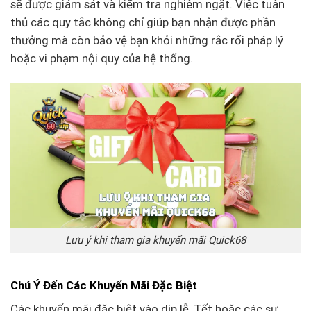
sẽ được giám sát và kiểm tra nghiêm ngặt. Việc tuân
thủ các quy tắc không chỉ giúp bạn nhận được phần
thưởng mà còn bảo vệ bạn khỏi những rắc rối pháp lý
hoặc vi phạm nội quy của hệ thống.
Lưu ý khi tham gia khuyến mãi Quick68
Chú Ý Đến Các Khuyến Mãi Đặc Biệt
Các khuyến mãi đặc biệt vào dịp lễ, Tết hoặc các sự