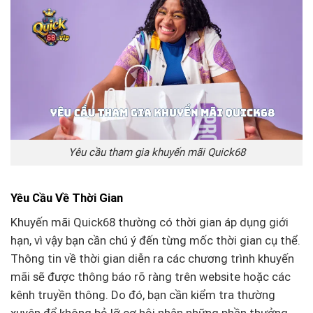
Yêu cầu tham gia khuyến mãi Quick68
Yêu Cầu Về Thời Gian
Khuyến mãi Quick68 thường có thời gian áp dụng giới
hạn, vì vậy bạn cần chú ý đến từng mốc thời gian cụ thể.
Thông tin về thời gian diễn ra các chương trình khuyến
mãi sẽ được thông báo rõ ràng trên website hoặc các
kênh truyền thông. Do đó, bạn cần kiểm tra thường
xuyên để không bỏ lỡ cơ hội nhận những phần thưởng