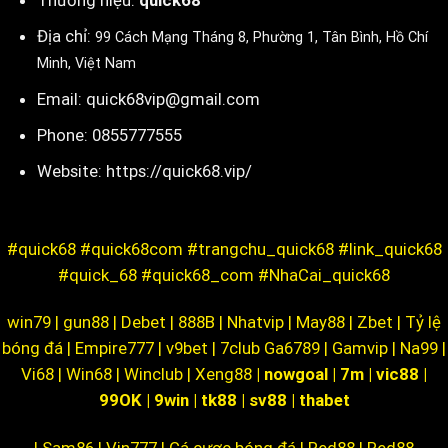
Thương hiệu:
quick68
Địa chỉ:
99 Cách Mạng Tháng 8, Phường 1, Tân Bình, Hồ Chí
Minh, Việt Nam
Email:
quick68vip@gmail.com
Phone: 0855777555
Website:
https://quick68.vip/
#quick68 #quick68com #trangchu_quick68 #link_quick68
#quick_68 #quick68_com #NhaCai_quick68
win79
|
gun88
|
Debet
|
888B
|
Nhatvip
|
May88
|
Zbet
|
Tỷ lệ
bóng đá
|
Empire777
|
v9bet
|
7club
Ga6789
|
Gamvip
|
Na99
|
Vi68
|
Win68
|
Winclub
|
Xeng88
|
nowgoal
|
7m
|
vic88
|
99OK
|
9win
|
tk88
|
sv88
|
thabet