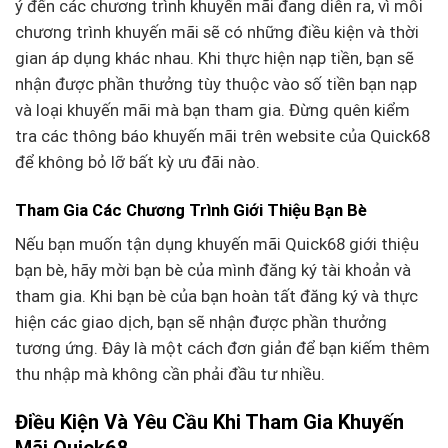
ý đến các chương trình khuyến mãi đang diễn ra, vì mỗi
chương trình khuyến mãi sẽ có những điều kiện và thời
gian áp dụng khác nhau. Khi thực hiện nạp tiền, bạn sẽ
nhận được phần thưởng tùy thuộc vào số tiền bạn nạp
và loại khuyến mãi mà bạn tham gia. Đừng quên kiểm
tra các thông báo khuyến mãi trên website của Quick68
để không bỏ lỡ bất kỳ ưu đãi nào.
Tham Gia Các Chương Trình Giới Thiệu Bạn Bè
Nếu bạn muốn tận dụng khuyến mãi Quick68 giới thiệu
bạn bè, hãy mời bạn bè của mình đăng ký tài khoản và
tham gia. Khi bạn bè của bạn hoàn tất đăng ký và thực
hiện các giao dịch, bạn sẽ nhận được phần thưởng
tương ứng. Đây là một cách đơn giản để bạn kiếm thêm
thu nhập mà không cần phải đầu tư nhiều.
Điều Kiện Và Yêu Cầu Khi Tham Gia Khuyến