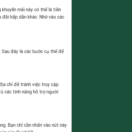
khuyến mãi này có thể là tiền
ưu đãi hấp dẫn khác. Nhờ vào các
. Sau đây là các bước cụ thể để
ịa chỉ để tránh việc truy cập
ủ các tính năng hỗ trợ người
ang. Bạn chỉ cần nhấn vào nút này