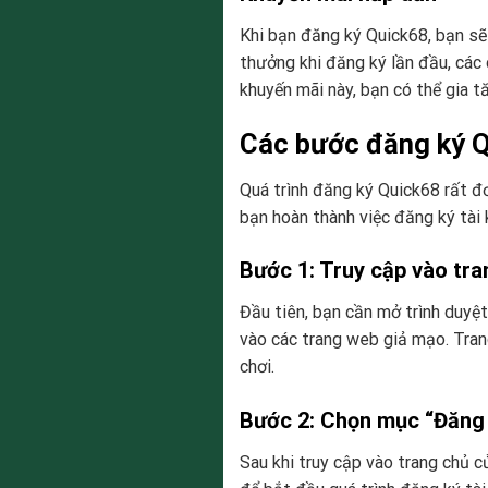
Khi bạn đăng ký Quick68, bạn sẽ
thưởng khi đăng ký lần đầu, các 
khuyến mãi này, bạn có thể gia 
Các bước đăng ký Q
Quá trình đăng ký Quick68 rất đơ
bạn hoàn thành việc đăng ký tài 
Bước 1: Truy cập vào tr
Đầu tiên, bạn cần mở trình duyệt
vào các trang web giả mạo. Tran
chơi.
Bước 2: Chọn mục “Đăng
Sau khi truy cập vào trang chủ c