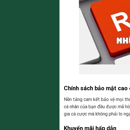
Chính sách bảo mật cao
Nền tảng cam kết bảo vệ mọi thôn
cá nhân của bạn đều được mã hóa
gia cá cược mà không phải lo ngạ
Khuyến mãi hấp dẫn