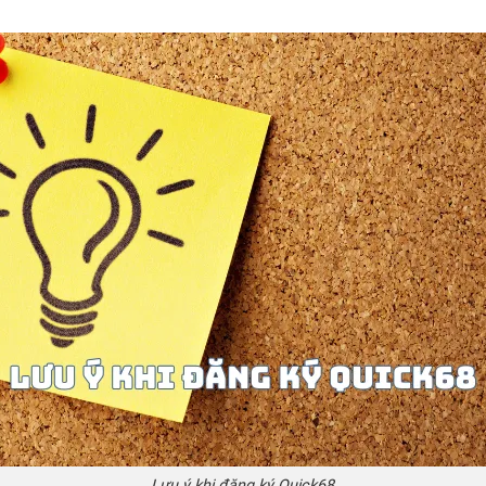
Lưu ý khi đăng ký Quick68