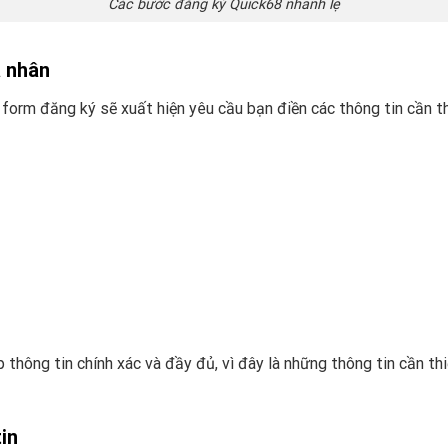
Các bước đăng ký Quick68 nhanh lẹ
á nhân
form đăng ký sẽ xuất hiện yêu cầu bạn điền các thông tin cần th
thông tin chính xác và đầy đủ, vì đây là những thông tin cần th
in