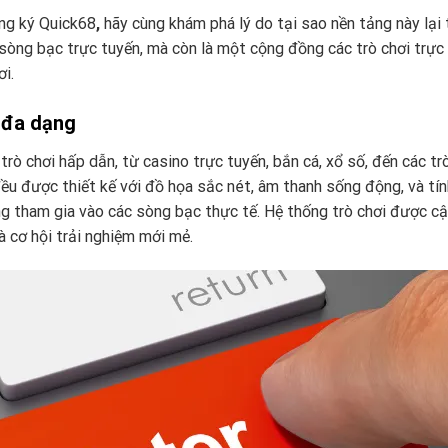
ăng ký Quick68
,
hãy cùng khám phá lý do tại sao nền tảng này lại 
 sòng bạc trực tuyến, mà còn là một cộng đồng các trò chơi trực
ơi.
i đa dạng
rò chơi hấp dẫn, từ casino trực tuyến, bắn cá, xổ số, đến các tr
 đều được thiết kế với đồ họa sắc nét, âm thanh sống động, và t
ng tham gia vào các sòng bạc thực tế. Hệ thống trò chơi được 
à cơ hội trải nghiệm mới mẻ.