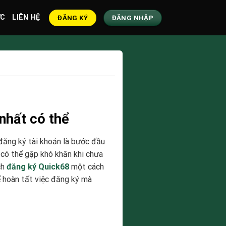
ỨC
LIÊN HỆ
ĐĂNG KÝ
ĐĂNG NHẬP
nhất có thể
đăng ký tài khoản là bước đầu
 có thể gặp khó khăn khi chưa
ch
đăng ký Quick68
một cách
ể hoàn tất việc đăng ký mà