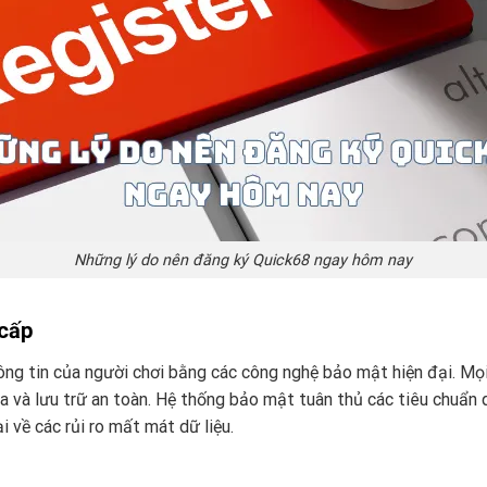
Những lý do nên đăng ký Quick68 ngay hôm nay
 cấp
g tin của người chơi bằng các công nghệ bảo mật hiện đại. Mọi g
 và lưu trữ an toàn. Hệ thống bảo mật tuân thủ các tiêu chuẩn 
i về các rủi ro mất mát dữ liệu.