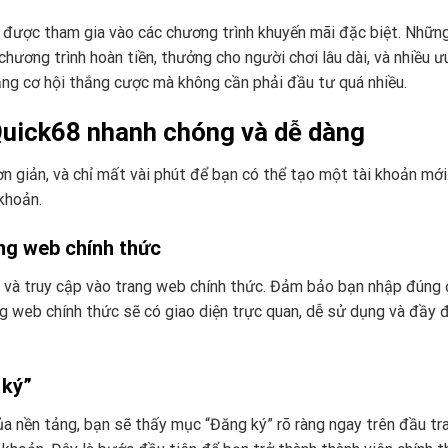
 được tham gia vào các chương trình khuyến mãi đặc biệt. Những 
chương trình hoàn tiền, thưởng cho người chơi lâu dài, và nhiều 
tăng cơ hội thắng cược mà không cần phải đầu tư quá nhiều.
uick68 nhanh chóng và dễ dàng
n giản, và chỉ mất vài phút để bạn có thể tạo một tài khoản mới
khoản.
ang web chính thức
 và truy cập vào trang web chính thức. Đảm bảo bạn nhập đúng đ
g web chính thức sẽ có giao diện trực quan, dễ sử dụng và đầy đ
 ký”
ủa nền tảng, bạn sẽ thấy mục “Đăng ký” rõ ràng ngay trên đầu tr