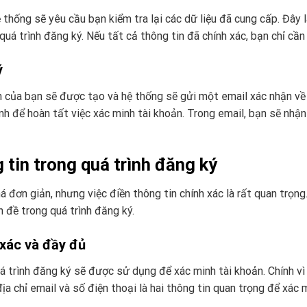
ệ thống sẽ yêu cầu bạn kiểm tra lại các dữ liệu đã cung cấp. Đâ
quá trình đăng ký. Nếu tất cả thông tin đã chính xác, bạn chỉ cần
ý
n của bạn sẽ được tạo và hệ thống sẽ gửi một email xác nhận về 
nh để hoàn tất việc xác minh tài khoản. Trong email, bạn sẽ nhậ
 tin trong quá trình đăng ký
á đơn giản, nhưng việc điền thông tin chính xác là rất quan trọng
đề trong quá trình đăng ký.
 xác và đầy đủ
á trình đăng ký sẽ được sử dụng để xác minh tài khoản. Chính v
 địa chỉ email và số điện thoại là hai thông tin quan trọng để xác