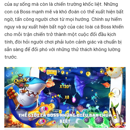
của sự sống mà còn là chiến trường khốc liệt. Những
con cá Boss mạnh mẽ và khó đoán có thể xuất hiện bất
ngờ, tấn công người chơi từ mọi hướng. Chính sự hiểm
nguy và sự xuất hiện bất ngờ của các loài cá Boss khiến
cho mỗi trận chiến trở thành một cuộc đối đầu kịch
tính, đòi hỏi người chơi phải luôn cảnh giác và chuẩn bị
sẵn sàng để đối phó với những thử thách không lường
trước.