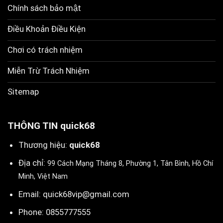
Chính sách bảo mật
Điều Khoản Điều Kiện
Chơi có trách nhiệm
Miễn Trừ Trách Nhiệm
Sitemap
THÔNG TIN quick68
Thương hiệu:
quick68
Địa chỉ:
99 Cách Mạng Tháng 8, Phường 1, Tân Bình, Hồ Chí
Minh, Việt Nam
Email:
quick68vip@gmail.com
Phone: 0855777555