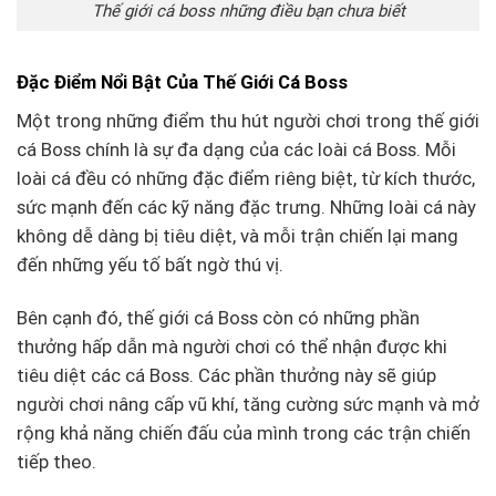
Thế giới cá boss những điều bạn chưa biết
Đặc Điểm Nổi Bật Của Thế Giới Cá Boss
Một trong những điểm thu hút người chơi trong thế giới
cá Boss chính là sự đa dạng của các loài cá Boss. Mỗi
loài cá đều có những đặc điểm riêng biệt, từ kích thước,
sức mạnh đến các kỹ năng đặc trưng. Những loài cá này
không dễ dàng bị tiêu diệt, và mỗi trận chiến lại mang
đến những yếu tố bất ngờ thú vị.
Bên cạnh đó, thế giới cá Boss còn có những phần
thưởng hấp dẫn mà người chơi có thể nhận được khi
tiêu diệt các cá Boss. Các phần thưởng này sẽ giúp
người chơi nâng cấp vũ khí, tăng cường sức mạnh và mở
rộng khả năng chiến đấu của mình trong các trận chiến
tiếp theo.