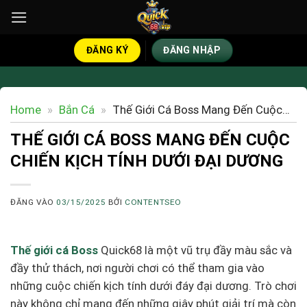
Bỏ
qua
nội
ĐĂNG KÝ
ĐĂNG NHẬP
dung
Home
»
Bắn Cá
»
Thế Giới Cá Boss Mang Đến Cuộc
Chiến Kịch Tính Dưới Đại Dương
THẾ GIỚI CÁ BOSS MANG ĐẾN CUỘC
CHIẾN KỊCH TÍNH DƯỚI ĐẠI DƯƠNG
ĐĂNG VÀO
03/15/2025
BỞI
CONTENTSEO
Thế giới cá Boss
Quick68 là một vũ trụ đầy màu sắc và
đầy thử thách, nơi người chơi có thể tham gia vào
những cuộc chiến kịch tính dưới đáy đại dương. Trò chơi
này không chỉ mang đến những giây phút giải trí mà còn