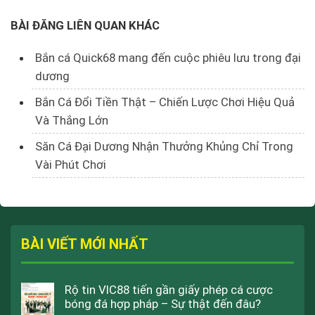
BÀI ĐĂNG LIÊN QUAN KHÁC
Bắn cá Quick68 mang đến cuộc phiêu lưu trong đại
dương
Bắn Cá Đổi Tiền Thật – Chiến Lược Chơi Hiệu Quả
Và Thắng Lớn
Săn Cá Đại Dương Nhận Thưởng Khủng Chỉ Trong
Vài Phút Chơi
BÀI VIẾT MỚI NHẤT
Rộ tin VIC88 tiến gần giấy phép cá cược
bóng đá hợp pháp – Sự thật đến đâu?