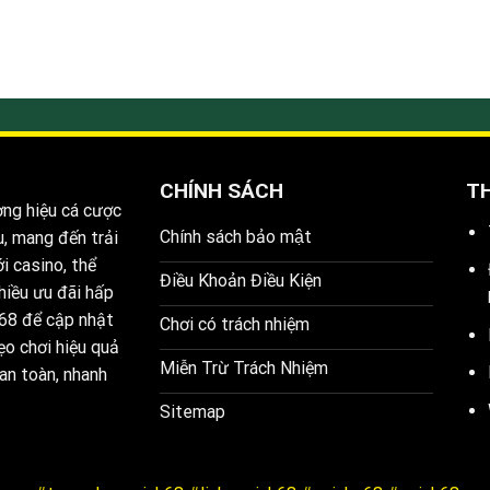
CHÍNH SÁCH
TH
ơng hiệu cá cược
Chính sách bảo mật
, mang đến trải
i casino, thể
Điều Khoản Điều Kiện
hiều ưu đãi hấp
k68 để cập nhật
Chơi có trách nhiệm
ẹo chơi hiệu quả
Miễn Trừ Trách Nhiệm
 an toàn, nhanh
Sitemap