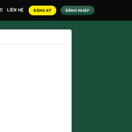
ỨC
LIÊN HỆ
ĐĂNG KÝ
ĐĂNG NHẬP