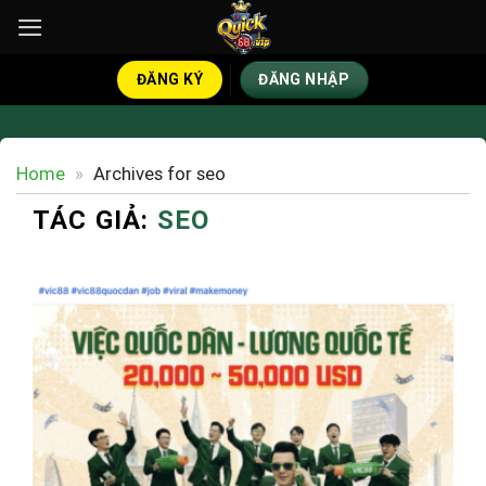
Bỏ
qua
nội
ĐĂNG KÝ
ĐĂNG NHẬP
dung
Home
»
Archives for seo
TÁC GIẢ:
SEO