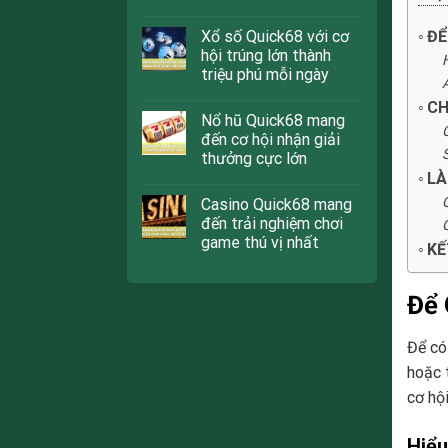
Xổ số Quick68 với cơ
ĐỂ
hội trúng lớn thành
triệu phú mỗi ngày
CH
Nổ hũ Quick68 mang
đến cơ hội nhận giải
thưởng cực lớn
LÀ
Casino Quick68 mang
đến trải nghiệm chơi
game thú vị nhất
KẾ
Để 
Để có
hoặc 
cơ hộ
Hiểu