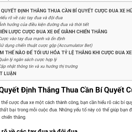
 QUYẾT ĐỊNH THẮNG THUA CẦN BÍ QUYẾT CƯỢC ĐUA XE HỮ
Hiểu rõ về các tay đua và đội đua
Ảnh hưởng của điều kiện đường đua và thời tiết
IẾN LƯỢC CƯỢC ĐUA XE ĐỂ GIÀNH CHIẾN THẮNG
Cược vào tay đua mạnh và ổn định
Sử dụng chiến thuật cược gộp (Accumulator Bet)
M THẾ NÀO ĐỂ TỐI ƯU HÓA TỶ LỆ THẮNG KHI CƯỢC ĐUA XE
Quản lý ngân sách cược hợp lý
Cập nhật thông tin và xu hướng thị trường
T LUẬN
Quyết Định Thắng Thua Cần Bí Quyết C
 thể cược đua xe một cách thành công, bạn cần hiểu rõ các bí qu
thất bại trong mỗi cuộc đua. Những yếu tố này có thể giúp bạn đ
i chiến thắng.
 rõ về các tay đua và đội đua