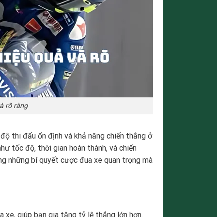
à rõ ràng
độ thi đấu ổn định và khả năng chiến thắng ở
ư tốc độ, thời gian hoàn thành, và chiến
ong những bí quyết cược đua xe quan trọng mà
xe, giúp bạn gia tăng tỷ lệ thắng lớn hơn.