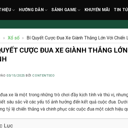
 THIỆU
HƯỚNG DẪN
SẢNH GAME
KHUYẾN MÃI
TIN T
e
»
Xổ số
»
Bí Quyết Cược Đua Xe Giành Thắng Lớn Với Chiến
QUYẾT CƯỢC ĐUA XE GIÀNH THẮNG LỚN
NH
VÀO
03/15/2025
BỞI
CONTENTSEO
đua xe là một trong những trò chơi đầy kịch tính và thú vị, nhưn
biết sâu sắc về các yếu tố ảnh hưởng đến kết quả cuộc đua. Dướ
ăng tỷ lệ chiến thắng và chinh phục các cuộc đua một cách hiệu q
c Lục