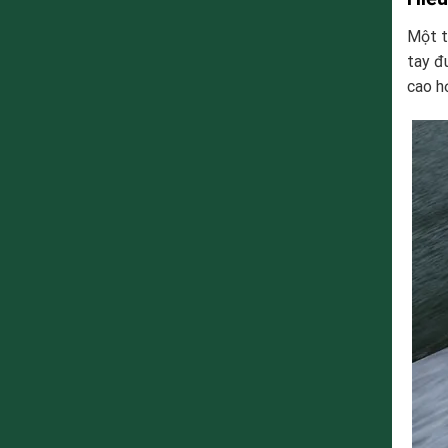
Một t
tay đ
cao h