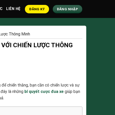
ỨC
LIÊN HỆ
ĐĂNG KÝ
ĐĂNG NHẬP
 Lược Thông Minh
 VỚI CHIẾN LƯỢC THÔNG
g để chiến thắng, bạn cần có chiến lược và sự
i đây là những
bí quyết cược đua xe
giúp bạn
uả.