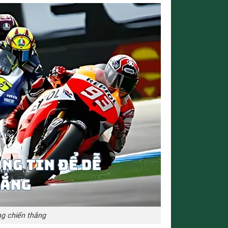
g chiến thắng