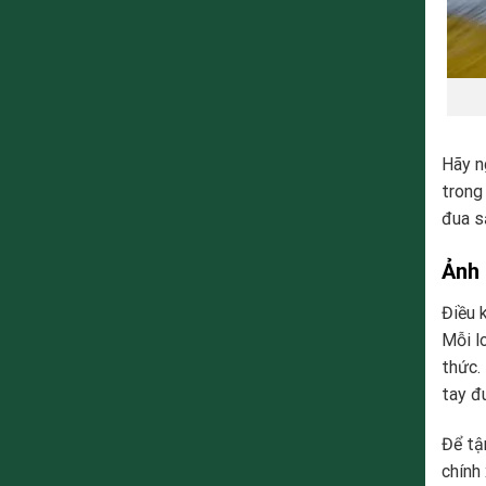
Hãy n
trong
đua s
Ảnh 
Điều 
Mỗi l
thức.
tay đ
Để tậ
chính