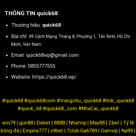
THÔNG TIN quick68
Thương hiệu:
quick68
Địa chỉ:
99 Cách Mạng Tháng 8, Phường 1, Tân Bình, Hồ Chí
Minh, Việt Nam
Email:
quick68vip@gmail.com
Phone: 0855777555
Website:
https://quick68.vip/
#quick68 #quick68com #trangchu_quick68 #link_quick68
#quick_68 #quick68_com #NhaCai_quick68
win79
|
gun88
|
Debet
|
888B
|
Nhatvip
|
May88
|
Zbet
|
Tỷ lệ
bóng đá
|
Empire777
|
v9bet
|
7club
Ga6789
|
Gamvip
|
Na99
|