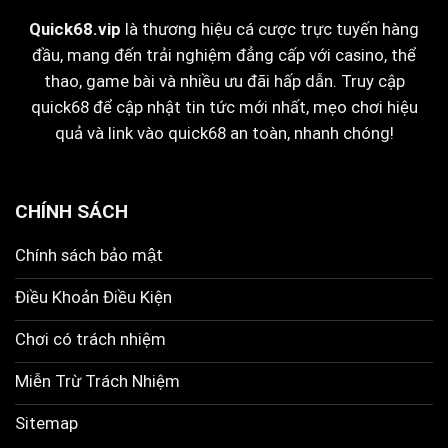
Quick68.vip
là thương hiệu cá cược trực tuyến hàng
đầu, mang đến trải nghiệm đẳng cấp với casino, thể
thao, game bài và nhiều ưu đãi hấp dẫn. Truy cập
quick68 để cập nhật tin tức mới nhất, mẹo chơi hiệu
quả và link vào quick68 an toàn, nhanh chóng!
CHÍNH SÁCH
Chính sách bảo mật
Điều Khoản Điều Kiện
Chơi có trách nhiệm
Miễn Trừ Trách Nhiệm
Sitemap