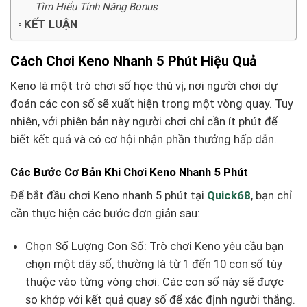
Tìm Hiểu Tính Năng Bonus
KẾT LUẬN
Cách Chơi Keno Nhanh 5 Phút Hiệu Quả
Keno là một trò chơi số học thú vị, nơi người chơi dự
đoán các con số sẽ xuất hiện trong một vòng quay. Tuy
nhiên, với phiên bản này người chơi chỉ cần ít phút để
biết kết quả và có cơ hội nhận phần thưởng hấp dẫn.
Các Bước Cơ Bản Khi Chơi Keno Nhanh 5 Phút
Để bắt đầu chơi Keno nhanh 5 phút tại
Quick68
, bạn chỉ
cần thực hiện các bước đơn giản sau:
Chọn Số Lượng Con Số: Trò chơi Keno yêu cầu bạn
chọn một dãy số, thường là từ 1 đến 10 con số tùy
thuộc vào từng vòng chơi. Các con số này sẽ được
so khớp với kết quả quay số để xác định người thắng.