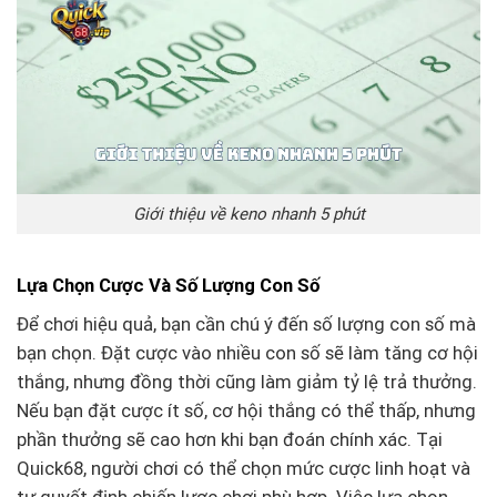
Giới thiệu về keno nhanh 5 phút
Lựa Chọn Cược Và Số Lượng Con Số
Để chơi hiệu quả, bạn cần chú ý đến số lượng con số mà
bạn chọn. Đặt cược vào nhiều con số sẽ làm tăng cơ hội
thắng, nhưng đồng thời cũng làm giảm tỷ lệ trả thưởng.
Nếu bạn đặt cược ít số, cơ hội thắng có thể thấp, nhưng
phần thưởng sẽ cao hơn khi bạn đoán chính xác. Tại
Quick68, người chơi có thể chọn mức cược linh hoạt và
tự quyết định chiến lược chơi phù hợp. Việc lựa chọn