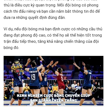
thủ là điều cực kỳ quan trọng. Mỗi đội bóng có phong
cách thi đấu riêng và bạn cần nắm bắt thông tin đó để
đưa ra những quyết định đúng đắn.
Ví dụ, nếu đội bóng mà bạn định cược có những cầu thủ
đang đạt phong độ cao, có thể họ sẽ thể hiện tốt trong
trận đấu tiếp theo, tăng khả năng chiến thắng của đội
bóng đó.