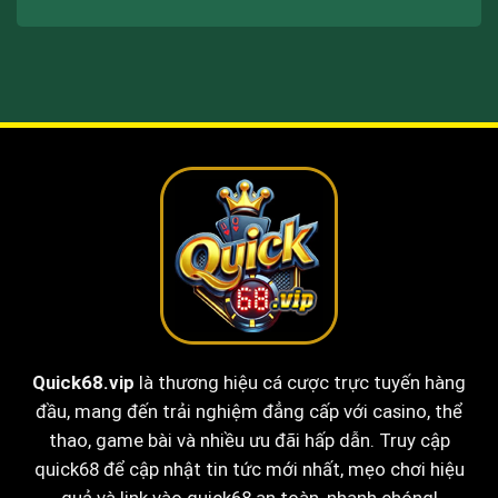
Quick68.vip
là thương hiệu cá cược trực tuyến hàng
đầu, mang đến trải nghiệm đẳng cấp với casino, thể
thao, game bài và nhiều ưu đãi hấp dẫn. Truy cập
quick68 để cập nhật tin tức mới nhất, mẹo chơi hiệu