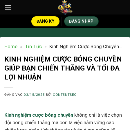
Bỏ
qua
nội
ĐĂNG KÝ
ĐĂNG NHẬP
dung
Home
»
Tin Tức
»
Kinh Nghiệm Cược Bóng Chuyền
Giúp Bạn Chiến Thắng Và Tối Đa Lợi Nhuận
KINH NGHIỆM CƯỢC BÓNG CHUYỀN
GIÚP BẠN CHIẾN THẮNG VÀ TỐI ĐA
LỢI NHUẬN
ĐĂNG VÀO
03/15/2025
BỞI
CONTENTSEO
Kinh nghiệm cược bóng chuyền
không chỉ là việc chọn
đội bóng chiến thắng mà còn là việc nắm vững các
chiến lược, phân tích thông tin và áp dụng những kỹ