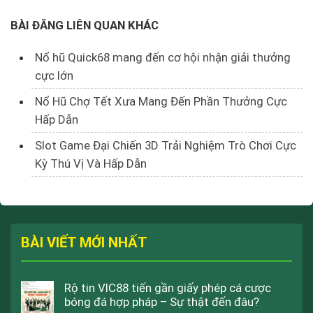
BÀI ĐĂNG LIÊN QUAN KHÁC
Nổ hũ Quick68 mang đến cơ hội nhận giải thưởng
cực lớn
Nổ Hũ Chợ Tết Xưa Mang Đến Phần Thưởng Cực
Hấp Dẫn
Slot Game Đại Chiến 3D Trải Nghiệm Trò Chơi Cực
Kỳ Thú Vị Và Hấp Dẫn
BÀI VIẾT MỚI NHẤT
Rộ tin VIC88 tiến gần giấy phép cá cược
bóng đá hợp pháp – Sự thật đến đâu?