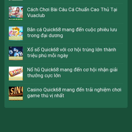
Cách Chơi Bài Câu Cá Chuẩn Cao Thủ Tại
Vuaclub
Bắn cá Quick68 mang đến cuộc phiêu lưu
trong đại dương
Xổ số Quick68 với cơ hội trúng lớn thành
triệu phú mỗi ngày
Nổ hũ Quick68 mang đến cơ hội nhận giải
thưởng cực lớn
Casino Quick68 mang đến trải nghiệm chơi
game thú vị nhất