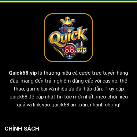
Quick68.vip
là thương hiệu cá cược trực tuyến hàng
đầu, mang đến trải nghiệm đẳng cấp với casino, thể
thao, game bài và nhiều ưu đãi hấp dẫn. Truy cập
quick68 để cập nhật tin tức mới nhất, mẹo chơi hiệu
quả và link vào quick68 an toàn, nhanh chóng!
CHÍNH SÁCH