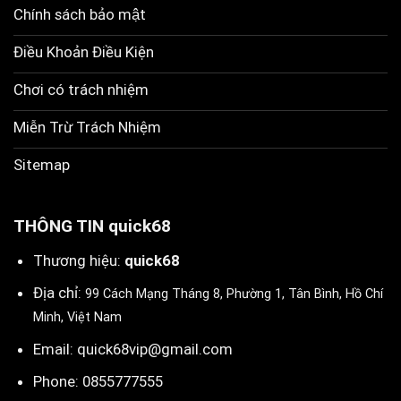
Chính sách bảo mật
Điều Khoản Điều Kiện
Chơi có trách nhiệm
Miễn Trừ Trách Nhiệm
Sitemap
THÔNG TIN quick68
Thương hiệu:
quick68
Địa chỉ:
99 Cách Mạng Tháng 8, Phường 1, Tân Bình, Hồ Chí
Minh, Việt Nam
Email:
quick68vip@gmail.com
Phone: 0855777555