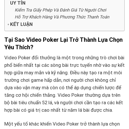
UY TÍN
Kiểm Tra Giấy Phép Và Đánh Giá Từ Người Chơi
Hỗ Trợ Khách Hàng Và Phương Thức Thanh Toán
KẾT LUẬN
Tại Sao Video Poker Lại Trở Thành Lựa Chọn
Yêu Thích?
Video Poker đổi thưởng là một trong những trò chơi bài
phổ biến nhất tại các sòng bài trực tuyến nhờ vào sự kết
hợp giữa may mắn và kỹ năng. Điều này tạo ra một môi
trường chơi game hấp dẫn, nơi người chơi không chỉ
dựa vào vận may mà còn có thể áp dụng chiến lược để
tăng cơ hội chiến thắng. Video Poker thường dựa trên
bộ bài tiêu chuẩn 52 lá, và người chơi cần tạo ra các kết
hợp bài có giá trị cao nhất từ năm lá bài được chia.
Một yếu tố khác khiến Video Poker trở thành lựa chọn