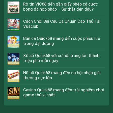
Rộ tin VIC88 tiến gần giấy phép cá cược
bóng đá hợp pháp – Sự thật đến đâu?
Cách Chơi Bài Câu Cá Chuẩn Cao Thủ Tại
Vuaclub
Bắn cá Quick68 mang đến cuộc phiêu lưu
trong đại dương
Xổ số Quick68 với cơ hội trúng lớn thành
triệu phú mỗi ngày
Nổ hũ Quick68 mang đến cơ hội nhận giải
thưởng cực lớn
Casino Quick68 mang đến trải nghiệm chơi
game thú vị nhất