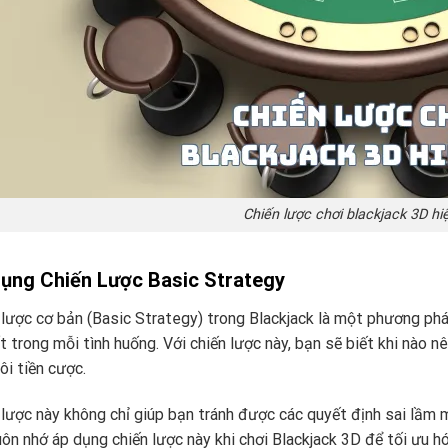
Chiến lược chơi blackjack 3D hi
ụng Chiến Lược Basic Strategy
 lược cơ bản (Basic Strategy) trong Blackjack là một phương phá
t trong mỗi tình huống. Với chiến lược này, bạn sẽ biết khi nào nê
ôi tiền cược.
 lược này không chỉ giúp bạn tránh được các quyết định sai lầm m
uôn nhớ áp dụng chiến lược này khi chơi Blackjack 3D để tối ưu h