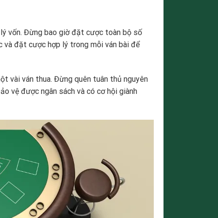
 lý vốn. Đừng bao giờ đặt cược toàn bộ số
c và đặt cược hợp lý trong mỗi ván bài để
một vài ván thua. Đừng quên tuân thủ nguyên
bảo vệ được ngân sách và có cơ hội giành