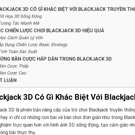
ACKJACK 3D CÓ GÌ KHÁC BIỆT VỚI BLACKJACK TRUYỀN T
Đồ Họa 3D Sống Động
Tương Tác Mạnh Mẽ
C CHIẾN LƯỢC CHƠI BLACKJACK 3D HIỆU QUẢ
Học Cách Quản Lý Vốn
Áp Dụng Chiến Lược Basic Strategy
Tính Toán Xác Suất
ỮNG BÀN CƯỢC HẤP DẪN TRONG BLACKJACK 3D
Bàn Cược Thấp
Bàn Cược Cao
T LUẬN
ckjack 3D Có Gì Khác Biệt Với Blackja
jack 3D là phiên bản nâng cấp của trò chơi Blackjack truyền thốn
Thay vì chỉ có những con bài và bàn chơi đơn giản như trong Bla
nghiệm trực quan hơn với hình ảnh 3D sống động, tạo cảm giác nh
òng bài thực thụ.