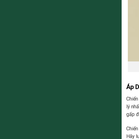
Áp D
Chiến
lý nhấ
gấp đ
Chiến
Hãy l