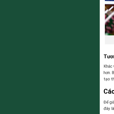
Tươ
Khác 
hơn. 
tạo t
Các
Để gi
đây l