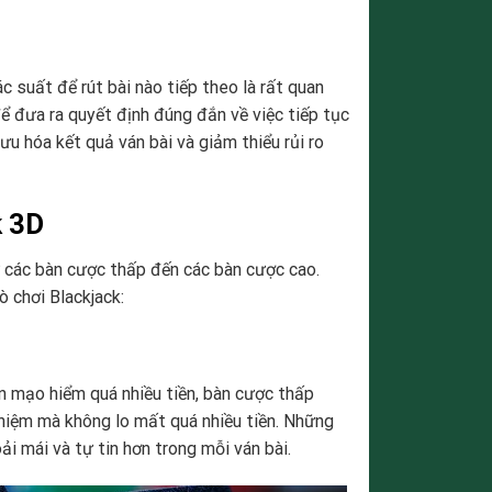
ác suất để rút bài nào tiếp theo là rất quan
để đưa ra quyết định đúng đắn về việc tiếp tục
 ưu hóa kết quả ván bài và giảm thiểu rủi ro
k 3D
 các bàn cược thấp đến các bàn cược cao.
 chơi Blackjack:
 mạo hiểm quá nhiều tiền, bàn cược thấp
ghiệm mà không lo mất quá nhiều tiền. Những
 mái và tự tin hơn trong mỗi ván bài.