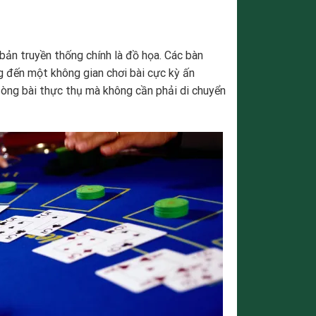
bản truyền thống chính là đồ họa. Các bàn
g đến một không gian chơi bài cực kỳ ấn
òng bài thực thụ mà không cần phải di chuyển