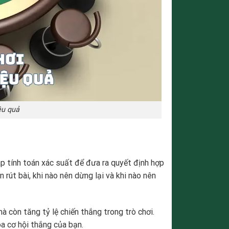
ệu quả
p tính toán xác suất để đưa ra quyết định hợp
n rút bài, khi nào nên dừng lại và khi nào nên
à còn tăng tỷ lệ chiến thắng trong trò chơi.
óa cơ hội thắng của bạn.