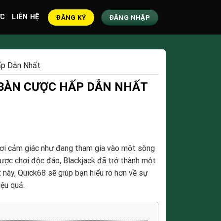
ỨC
LIÊN HỆ
ĐĂNG KÝ
ĐĂNG NHẬP
ấp Dẫn Nhất
 BÀN CƯỢC HẤP DẪN NHẤT
chơi cảm giác như đang tham gia vào một sòng
lược chơi độc đáo, Blackjack đã trở thành một
t này, Quick68 sẽ giúp bạn hiểu rõ hơn về sự
iệu quả.