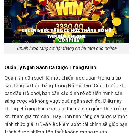
Chiến lược tăng cơ hội thắng nổ hũ tam cúc online
Quản Lý Ngân Sách Cá Cược Thông Minh
Quản lý ngân sách là một chiến lược quan trọng giúp
bạn tăng cơ hội thắng trong Nổ Hũ Tam Cúc. Trước khi
bắt đầu trò chơi, bạn cần xác định rõ số tiền mình sẵn
sàng cược và không vượt quá ngân sách đó. Điều này
không chỉ giúp bạn chơi lâu dài mà còn giảm thiểu rủi ro
khi tham gia trò chơi. Hãy luôn nhớ rằng cá cược là một
hình thức giải trí, và việc kiểm soát tài chính sẽ giúp bạn
tránh được những tổn thất không mong muốn.