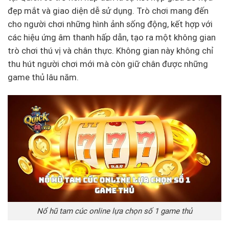
đẹp mắt và giao diện dễ sử dụng. Trò chơi mang đến
cho người chơi những hình ảnh sống động, kết hợp với
các hiệu ứng âm thanh hấp dẫn, tạo ra một không gian
trò chơi thú vị và chân thực. Không gian này không chỉ
thu hút người chơi mới mà còn giữ chân được những
game thủ lâu năm.
Nổ hũ tam cúc online lựa chọn số 1 game thủ