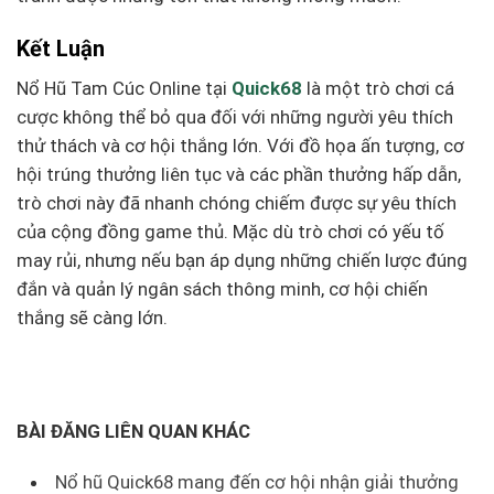
Kết Luận
Nổ Hũ Tam Cúc Online tại
Quick68
là một trò chơi cá
cược không thể bỏ qua đối với những người yêu thích
thử thách và cơ hội thắng lớn. Với đồ họa ấn tượng, cơ
hội trúng thưởng liên tục và các phần thưởng hấp dẫn,
trò chơi này đã nhanh chóng chiếm được sự yêu thích
của cộng đồng game thủ. Mặc dù trò chơi có yếu tố
may rủi, nhưng nếu bạn áp dụng những chiến lược đúng
đắn và quản lý ngân sách thông minh, cơ hội chiến
thắng sẽ càng lớn.
BÀI ĐĂNG LIÊN QUAN KHÁC
Nổ hũ Quick68 mang đến cơ hội nhận giải thưởng