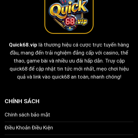
Quick68.vip
là thương hiệu cá cược trực tuyến hàng
đầu, mang đến trải nghiệm đẳng cấp với casino, thể
thao, game bài và nhiều ưu đãi hấp dẫn. Truy cập
quick68 để cập nhật tin tức mới nhất, mẹo chơi hiệu
quả và link vào quick68 an toàn, nhanh chóng!
CHÍNH SÁCH
Chính sách bảo mật
Điều Khoản Điều Kiện