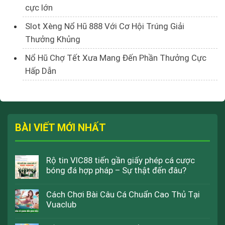
cực lớn
Slot Xèng Nổ Hũ 888 Với Cơ Hội Trúng Giải
Thưởng Khủng
Nổ Hũ Chợ Tết Xưa Mang Đến Phần Thưởng Cực
Hấp Dẫn
BÀI VIẾT MỚI NHẤT
Rộ tin VIC88 tiến gần giấy phép cá cược
bóng đá hợp pháp – Sự thật đến đâu?
Cách Chơi Bài Câu Cá Chuẩn Cao Thủ Tại
Vuaclub